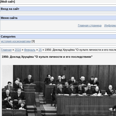
[
Мой сайт
]
Вход на сайт
Меню сайта
Главная страница
Информа
Categories
история космонавтики
[3]
Главная
»
2016
»
Февраль
»
25
» 1956: Доклад Хрущёва "О культе личности и его посл
1956: Доклад Хрущёва "О культе личности и его последствиях"