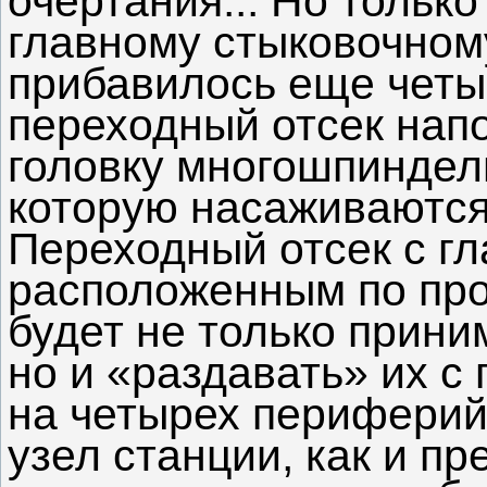
очертания... Но только
главному стыковочном
прибавилось еще четыр
переходный отсек нап
головку многошпиндель
которую насаживаются
Переходный отсек с г
расположенным по про
будет не только прин
но и «раздавать» их 
на четырех периферий
узел станции, как и п