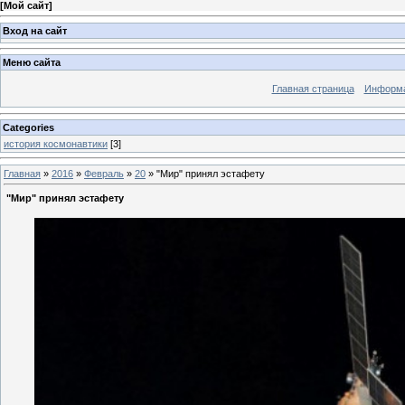
[
Мой сайт
]
Вход на сайт
Меню сайта
Главная страница
Информа
Categories
история космонавтики
[3]
Главная
»
2016
»
Февраль
»
20
» "Мир" принял эстафету
"Мир" принял эстафету